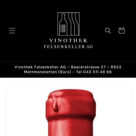
Direkt
zum
Inhalt
Warenkorb
Vinothek Felsenkeller AG - Baarerstrasse 37 - 8932
Mettmenstetten (Büro) - Tel 043 511 48 66
oduktinformationen
ringen