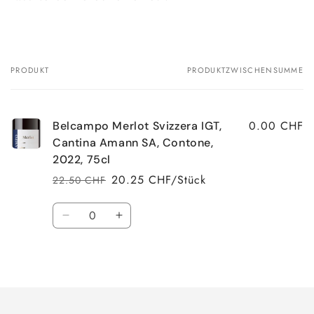
PRODUKT
PRODUKTZWISCHENSUMME
Dein
Warenkorb
0.00 CHF
Belcampo Merlot Svizzera IGT,
Cantina Amann SA, Contone,
2022, 75cl
20.25 CHF/Stück
22.50 CHF
Normaler
Verkaufspreis
Preis
Anzahl
Verringere
Erhöhe
die
die
Menge
Menge
Wird
für
für
Default
Default
geladen ...
Title
Title