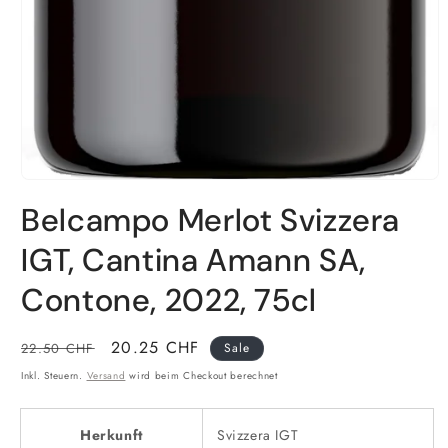
Belcampo Merlot Svizzera
IGT, Cantina Amann SA,
Contone, 2022, 75cl
Normaler
Verkaufspreis
20.25 CHF
22.50 CHF
Sale
Preis
Inkl. Steuern.
Versand
wird beim Checkout berechnet
Herkunft
Svizzera IGT