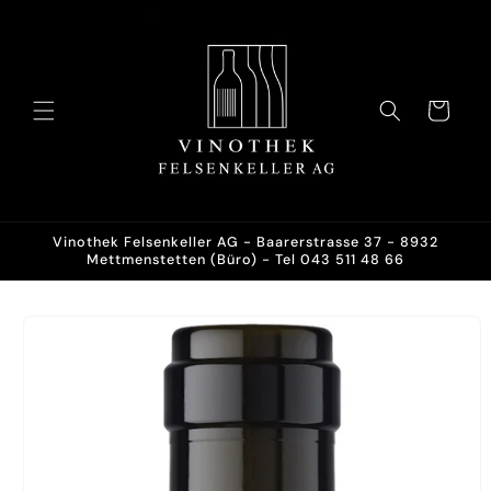
Direkt
zum
Inhalt
Warenkorb
Vinothek Felsenkeller AG - Baarerstrasse 37 - 8932
Mettmenstetten (Büro) - Tel 043 511 48 66
oduktinformationen
ringen