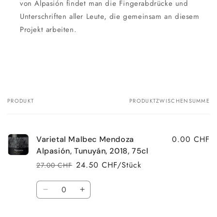
von Alpasión findet man die Fingerabdrücke und
Unterschriften aller Leute, die gemeinsam an diesem
Projekt arbeiten.
PRODUKT
PRODUKTZWISCHENSUMME
Dein
Warenkorb
0.00 CHF
Varietal Malbec Mendoza
Alpasión, Tunuyán, 2018, 75cl
24.50 CHF/Stück
27.00 CHF
Normaler
Verkaufspreis
Preis
Anzahl
Verringere
Erhöhe
die
die
Menge
Menge