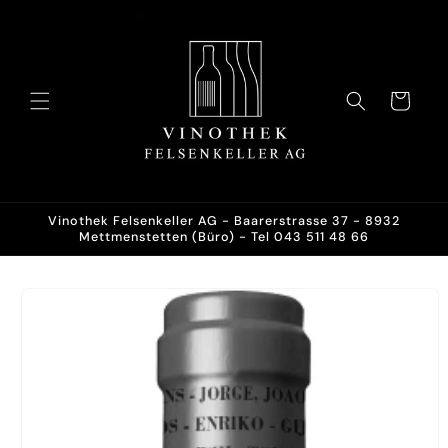
Direkt
zum
Inhalt
Warenkorb
Vinothek Felsenkeller AG - Baarerstrasse 37 - 8932
Mettmenstetten (Büro) - Tel 043 511 48 66
oduktinformationen
ringen