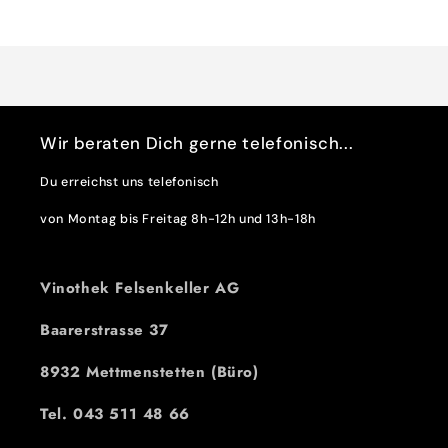
Wird
für
für
Default
Default
geladen ...
Title
Title
Wir beraten Dich gerne telefonisch...
Du erreichst uns telefonisch
von Montag bis Freitag 8h-12h und 13h-18h
Vinothek Felsenkeller AG
Baarerstrasse 37
8932 Mettmenstetten (Büro)
Tel. 043 511 48 66