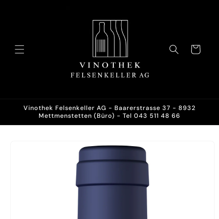
Direkt
zum
Inhalt
Warenkorb
Vinothek Felsenkeller AG - Baarerstrasse 37 - 8932
Mettmenstetten (Büro) - Tel 043 511 48 66
oduktinformationen
ringen