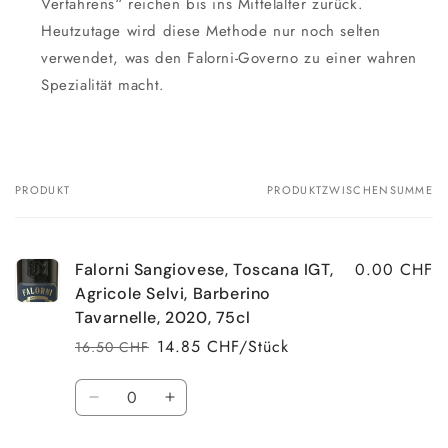
Verfahrens“ reichen bis ins Mittelalter zurück.
Heutzutage wird diese Methode nur noch selten
verwendet, was den Falorni-Governo zu einer wahren
Spezialität macht.
PRODUKT
PRODUKTZWISCHENSUMME
Dein
Warenkorb
0.00 CHF
Falorni Sangiovese, Toscana IGT,
Agricole Selvi, Barberino
Tavarnelle, 2020, 75cl
14.85 CHF/Stück
16.50 CHF
Normaler
Verkaufspreis
Preis
Anzahl
Verringere
Erhöhe
die
die
Menge
Menge