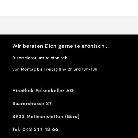
Wird
für
für
Default
Default
geladen ...
Title
Title
Wir beraten Dich gerne telefonisch...
Du erreichst uns telefonisch
von Montag bis Freitag 8h-12h und 13h-18h
Vinothek Felsenkeller AG
Baarerstrasse 37
8932 Mettmenstetten (Büro)
Tel. 043 511 48 66