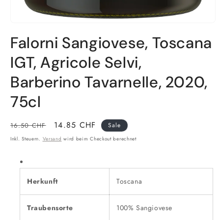
Falorni Sangiovese, Toscana
IGT, Agricole Selvi,
Barberino Tavarnelle, 2020,
75cl
Normaler
Verkaufspreis
14.85 CHF
16.50 CHF
Sale
Preis
Inkl. Steuern.
Versand
wird beim Checkout berechnet
Herkunft
Toscana
Traubensorte
100% Sangiovese