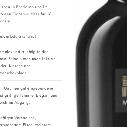
usbau in Barriques und im
rossen Eichenholzfass für 16
onate.
iefdunkels Granatrot
omplex und fruchtig in der
ase. Feine Noten nach Lakritze,
eder, Kirsche und
itterschokolade.
m Gaumen gut eingebundene
nd griffige Tannine. Elegant und
eich im Abgang.
räftigen Vorspeisen,
eräuchertem Fisch, weissem