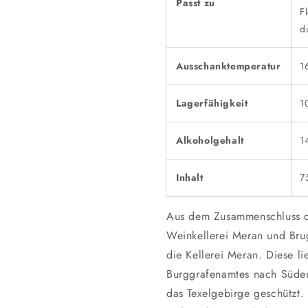
Passt zu
F
d
Ausschanktemperatur
1
Lagerfähigkeit
1
Alkoholgehalt
1
Inhalt
7
Aus dem Zusammenschluss de
Weinkellerei Meran und Bru
die Kellerei Meran. Diese l
Burggrafenamtes nach Süde
das Texelgebirge geschützt.