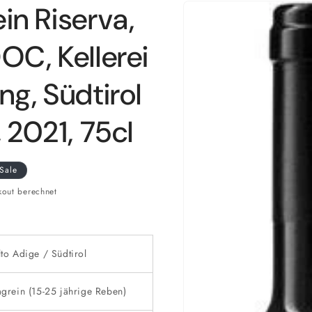
Zu
in Riserva,
Produktinformationen
springen
OC, Kellerei
ng, Südtirol
, 2021, 75cl
Sale
out berechnet
lto Adige / Südtirol
agrein (15-25 jährige Reben)