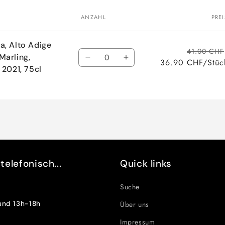
ANZAHL
PREI
a, Alto Adige
Anzahl
41.00 CHF
Marling,
Verringere
Erhöhe
36.90 CHF/Stüc
 2021, 75cl
die
die
Menge
Menge
für
für
Default
Default
Title
Title
elefonisch...
Quick links
Suche
und 13h-18h
Über uns
Impressum