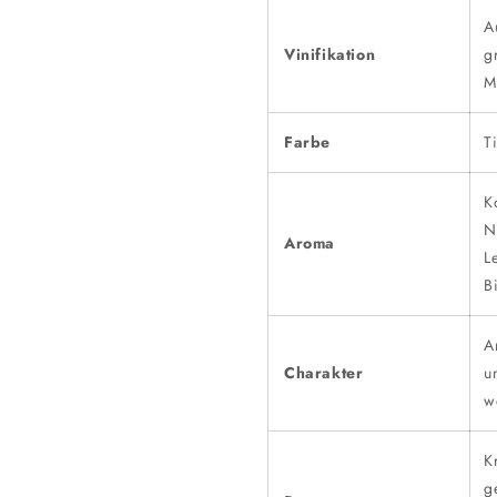
A
Vinifikation
g
M
Farbe
T
K
N
Aroma
L
B
A
Charakter
u
w
K
g