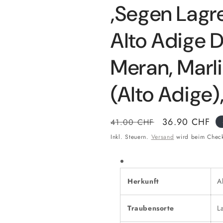
,Segen Lagre
Alto Adige D
Meran, Marli
(Alto Adige)
Normaler
Verkaufspreis
36.90 CHF
41.00 CHF
Preis
Inkl. Steuern.
Versand
wird beim Check
Herkunft
A
Traubensorte
L