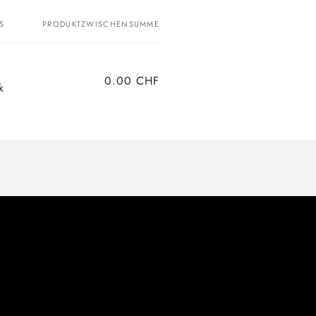
S
PRODUKTZWISCHENSUMME
0.00 CHF
k
Normaler
Verkaufspreis
Preis