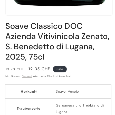
Soave Classico DOC
Azienda Vitivinicola Zenato,
S. Benedetto di Lugana,
2025, 75cl
Normaler
Verkaufspreis
12.35 CHF
13.70 CHF
Sale
Preis
Inkl. Steuern.
Versand
wird beim Checkout berechnet
Herkunft
Soave, Veneto
Garganega und Trebbiano di
Traubensorte
Lugana