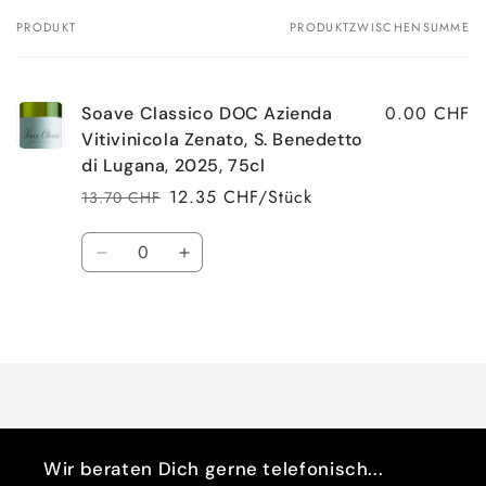
PRODUKT
PRODUKTZWISCHENSUMME
Dein
Warenkorb
0.00 CHF
Soave Classico DOC Azienda
Vitivinicola Zenato, S. Benedetto
di Lugana, 2025, 75cl
12.35 CHF/Stück
13.70 CHF
Normaler
Verkaufspreis
Preis
Anzahl
Verringere
Erhöhe
die
die
Menge
Menge
Wird
für
für
Default
Default
geladen ...
Title
Title
Wir beraten Dich gerne telefonisch...