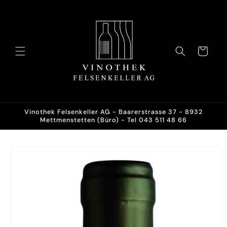
Direkt
zum
Inhalt
Warenkorb
Vinothek Felsenkeller AG - Baarerstrasse 37 - 8932
Mettmenstetten (Büro) - Tel 043 511 48 66
oduktinformationen
ringen